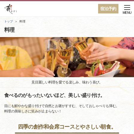
宿泊予約
MENU
トップ
料理
料理
見目麗しい料理を愛でる楽しみ、味わう喜び。
食べるのがもったいないほど、美しい盛り付け。
目にも鮮やかな盛り付けで自然とお箸がすすむ、そしておしゃべりも弾む。
料理の美味しさに笑みが止まらない！
四季の創作和会席コースとやさしい朝食。