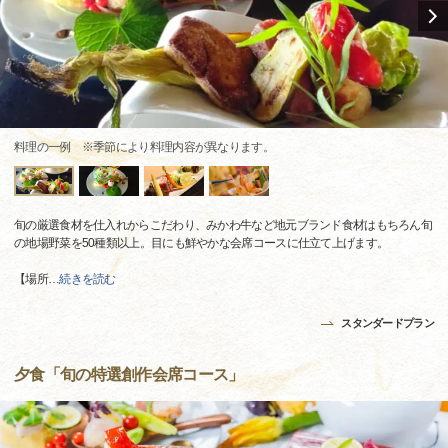
料理の一例 ※季節により料理内容が異なります。
旬の厳選食材を仕入れからこだわり、みかわ牛など地元ブランド食材はもちろん旬
の地場野菜を50種類以上。目にも鮮やかな会席コースに仕立て上げます。
【場所
…
続きを読む
スタンダードプラン
夕食「旬の特選創作会席コース」