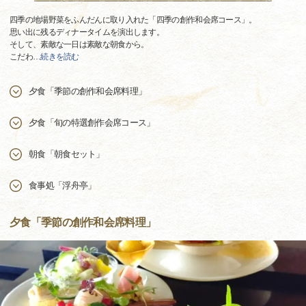
四季の地場野菜をふんだんに取り入れた「四季の創作和会席コース」。
思い出に残るディナータイムを演出します。
そして、素敵な一日は素敵な朝食から。
こだわ
…
続きを読む
夕食「季節の創作和会席料理」
夕食「旬の特選創作会席コース」
朝食「朝食セット」
食事処「浮舟亭」
夕食「季節の創作和会席料理」