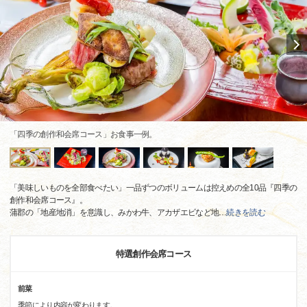
「四季の創作和会席コース」お食事一例。
「美味しいものを全部食べたい」一品ずつのボリュームは控えめの全10品『四季の
創作和会席コース』。
蒲郡の「地産地消」を意識し、みかわ牛、アカザエビなど地
…
続きを読む
特選創作会席コース
前菜
季節により内容が変わります。