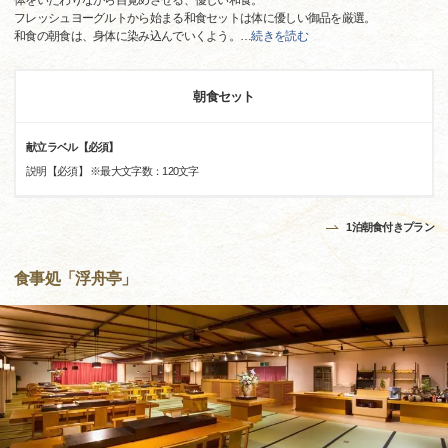
体をいたわりながら目覚めさせる、優しい和食。
フレッシュヨーグルトから始まる和食セットは体に優しい御品を厳選。
和食の朝食は、身体に染み込んでいくよう。
…
続きを読む
朝食セット
献立ラベル【必須】
説明【必須】 ※最大文字数：120文字
1泊朝食付きプラン
食事処「浮舟亭」