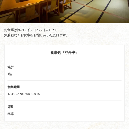
お食事は旅のメインイベントの一つ。
気兼ねなくお食事をお愉しみいただけます。
食事処「浮舟亭」
場所
1階
営業時間
17:45～20:00 / 8:00～9:15
席数
55席