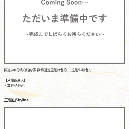
国道248号线沿线的“罗森”靠近这里是棕色的...... 这是“味噌色”。
【从旅馆进入】
・车程45分钟。
三根山Skyline