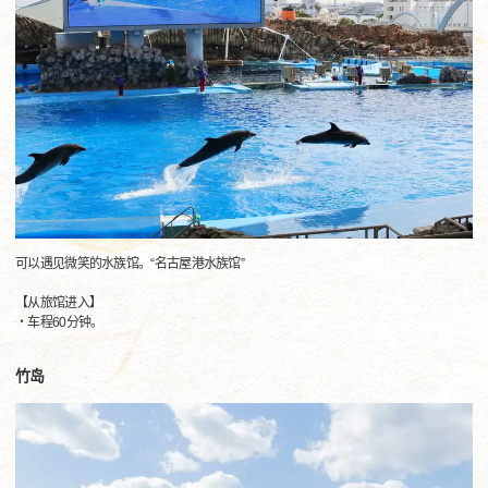
可以遇见微笑的水族馆。“名古屋港水族馆”
【从旅馆进入】
・车程60分钟。
竹岛