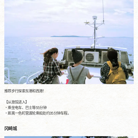
推荐步行探索东港和西港！
【从旅馆进入】
・乘坐电车、巴士等55分钟
・距离一色町营渡轮乘船处约35分钟车程。
冈崎城