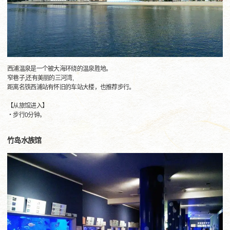
西浦温泉是一个被大海环绕的温泉胜地。
窄巷子,还有美丽的三河湾,
距离名铁西浦站有怀旧的车站大楼，也推荐步行。
【从旅馆进入】
・步行0分钟。
竹岛水族馆