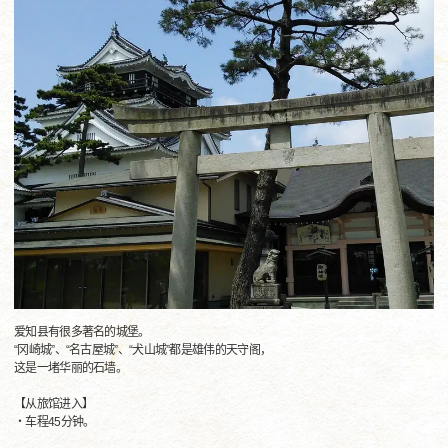
爱知县有很多著名的城堡。
“冈崎城”、“名古屋城”、“犬山城”都是雄伟的天守阁，
这是一堵华丽的石墙。
【从旅馆进入】
・车程45分钟。