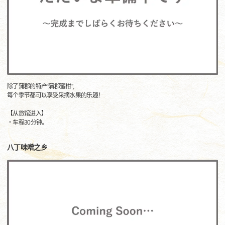
除了蒲郡的特产“蒲郡蜜柑”,
每个季节都可以享受采摘水果的乐趣！
【从旅馆进入】
・车程30分钟。
八丁味噌之乡