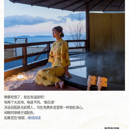
晚餐吃饱了，就去泡温泉吧！
有两个大浴场，味道不同。“美白泉”
沐浴后肌肤光彩照人，可在免费休息室喝一杯放松身心。
闲暇时穿裙子或配色，
如果您在“姬宿
…
继续阅读