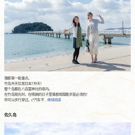
蒲郡第一能量点。
竹岛弁天位居日本7弁天！
整个岛都在八百富神社的境内。
在竹岛观光时，在晴朗的日子里蒲郡周围散步是必须的！
你可以步行穿过。(*汽车不
…
继续阅读
佐久岛