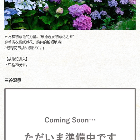
五万株绣球花的力量。“形原温泉绣球花之乡”
穿着浴衣赏绣球花，绝佳的拍照地点！
(*绣球花节从6/1到6/30。)
【从旅馆进入】
・车程20分钟。
三谷温泉