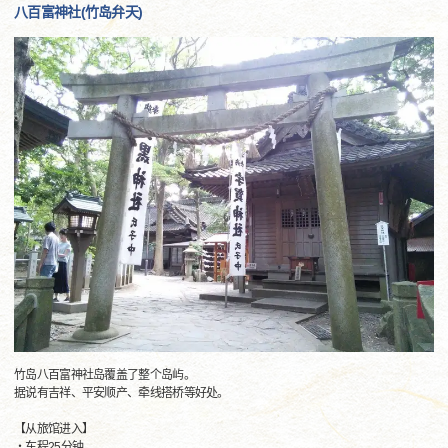
八百富神社(竹岛弁天)
竹岛八百富神社岛覆盖了整个岛屿。
据说有吉祥、平安顺产、牵线搭桥等好处。
【从旅馆进入】
・车程25分钟。