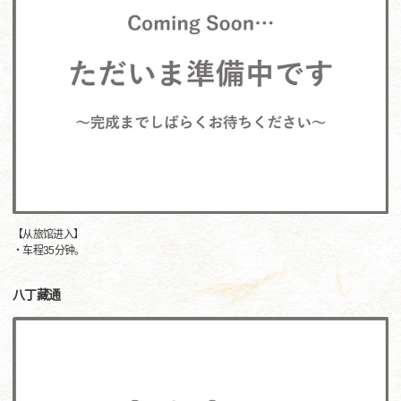
【从旅馆进入】
・车程35分钟。
八丁藏通