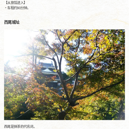
【从旅馆进入】
・车程约90分钟。
西尾城址
西尾是抹茶的代名词。