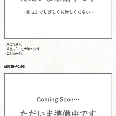
【从旅馆进入】
・乘坐电车、巴士等25分钟
・车程30分钟。
蒲郡橙子公园