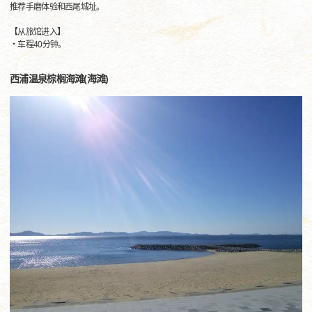
推荐手磨体验和西尾城址。
【从旅馆进入】
・车程40分钟。
西浦温泉棕榈海滩(海滩)