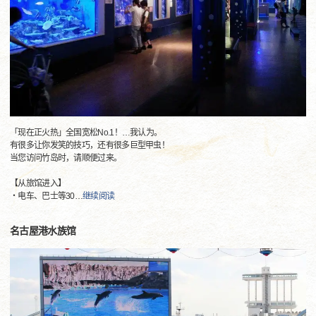
「现在正火热」全国宽松No.1！…我认为。
有很多让你发笑的技巧，还有很多巨型甲虫！
当您访问竹岛时，请顺便过来。
【从旅馆进入】
・电车、巴士等30
…
继续阅读
名古屋港水族馆