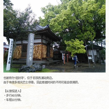
也被称为“癌封寺”，位于名铁西浦站旁边。
由于有很多观光巴士停靠，因此根据时间的不同可能会很拥挤。
【从旅馆进入】
・步行40分钟。
・车程10分钟。