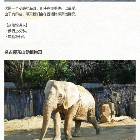
这是一个安静的海滩，即使在淡季也可以享受。
由于有斜坡，晴天我们会在西浦棕榈海滩接您。
【从旅馆进入】
・步行15分钟。
・车程3分钟。
名古屋东山动植物园