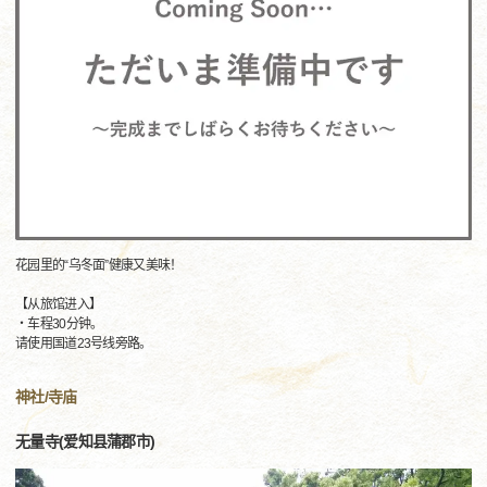
花园里的“乌冬面”健康又美味！
【从旅馆进入】
・车程30分钟。
请使用国道23号线旁路。
神社/寺庙
无量寺(爱知县蒲郡市)