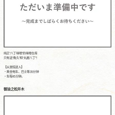
纯正“八丁味噌”的味噌仓库
只有这“角久”和“丸屋八丁”！
【从旅馆进入】
・乘坐电车、巴士等35分钟
・车程45分钟。
御油之松并木